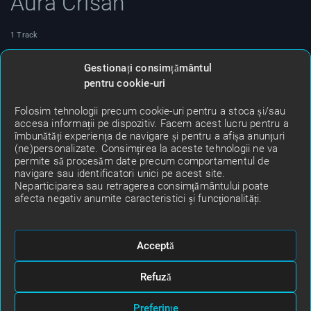
Aura Crisan
1 Track
Asculta noutatile muzicale in top 10 de 10 cu Aura Crisan, in
Gestionați consimțământul
fiecare vineri de la ora 20:00, la radio Turda
pentru cookie-uri
Folosim tehnologii precum cookie-uri pentru a stoca și/sau
accesa informații pe dispozitiv. Facem acest lucru pentru a
îmbunătăți experiența de navigare și pentru a afișa anunțuri
(ne)personalizate. Consimțirea la aceste tehnologii ne va
permite să procesăm date precum comportamentul de
navigare sau identificatori unici pe acest site.
Neparticiparea sau retragerea consimțământului poate
Tracks
Albums
afecta negativ anumite caracteristici și funcționalități.
Acceptă
TOP 10DE10
Refuză
Preferințe