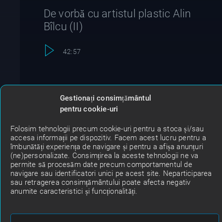
De vorbă cu artistul plastic Alin
Bîlcu (II)
42:57
Gestionați consimțământul
pentru cookie-uri
Artists
Description
Folosim tehnologii precum cookie-uri pentru a stoca și/sau
accesa informații pe dispozitiv. Facem acest lucru pentru a
îmbunătăți experiența de navigare și pentru a afișa anunțuri
(ne)personalizate. Consimțirea la aceste tehnologii ne va
permite să procesăm date precum comportamentul de
Pulsul Orasului
navigare sau identificatori unici pe acest site. Neparticiparea
8 Tracks
sau retragerea consimțământului poate afecta negativ
anumite caracteristici și funcționalități.